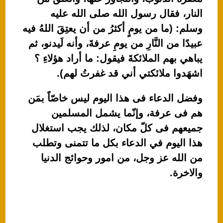
النار، فقال رسول الله صلى الله عليه
وسلم: (ما من يومٍ أكثرُ من أن يعتِقَ اللهُ فيه
عبيدًا من النَّارِ من يومِ عرفةَ، وأنه لَيدنو، ثم
يباهي بهم الملائكةَ فيقول: ما أراد هؤلاءِ ؟
اشهَدوا ملائكتي أني قد غفرتُ لهم).
وفضل الدعاء فى هذا اليوم ليس خاصّاً بمَن
هم فى عرفة، وإنّما يشمل المسلمين
جميعهم فى كلّ مكان، لذلك يجب استغلال
هذا اليوم في الدعاء بكل ما تتمنى وتطلب
من الله عز وجل، من امور وحوائج الدنيا
والاخرة.