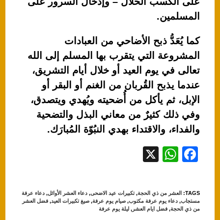
على الكسب الحلال – وإدخال السرور على
المسلمين.
كما يُعَدُّ ذبح الأضاحي من العبادات
المشروعة التي يتقرب بها المسلم إلى الله
تعالى في يوم العيد أو خلال أيام التشريق،
عندما يذبح القُربان من الغنم أو البقر أو
الإبل، ثم يأكل من أُضحيته ويُهدي ويتصدق،
وفي ذلك كثيرٌ من معاني البذل والتضحية
والفداء، والاقتداء بهدي النبُوّة المُبارَك.
X
W
F
h
a
at
c
TAGS
:
العشر من ذي الحجة
,
تكبيرات عيد الاضحى
,
دعاء العشر الأوائل
,
دعاء عرفة
s
e
مستجاب
,
دعاء يوم عرفة مكتوب
,
صيام يوم عرفة
,
صيغ تكبيرات العيد
,
فضل العشر
من ذي الحجة
,
فضل ايام العشر
,
ليلة يوم عرفة
A
b