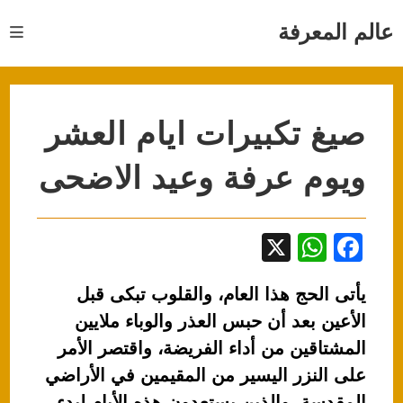
Ski
t
عالم المعرفة
conten
صيغ تكبيرات ايام العشر
ويوم عرفة وعيد الاضحى
X
W
F
h
a
يأتى الحج هذا العام، والقلوب تبكى قبل
at
c
الأعين بعد أن حبس العذر والوباء ملايين
s
e
المشتاقين من أداء الفريضة، واقتصر الأمر
A
b
على النزر اليسير من المقيمين في الأراضي
p
o
المقدسة، والذين يستعدون هذه الأيام لبدء