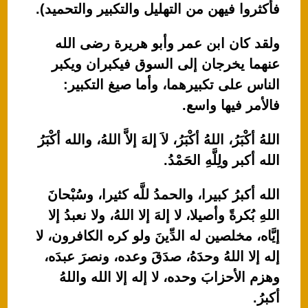
فأكثروا فيهن من التهليل والتكبير والتحميد).
ولقد كان ابن عمر وأبو هريرة رضى الله
عنهما يخرجان إلى السوق فيكبران ويكبر
الناس على تكبيرهما، وأما صيغ التكبير:
فالأمر فيها واسع.
اللهُ أكْبَرُ، اللهُ أكْبَرُ، لاَ إلهَ إلاَّ اللهُ، والله أكْبَرُ
الله أكبر ولِلَّهِ الحَمْدُ.
الله أكبرُ كبيرا، والحمدُ للَّه كثيرا، وسُبْحانَ
اللهِ بُكرةً وأصيلا، لا إلهَ إلا اللهُ، ولا نعبدُ إلا
إيَّاه، مخلصين له الدِّينَ ولو كره الكافرون، لا
إله إلا اللهُ وحدَهُ، صدَقَ وعده، ونصرَ عبدَه،
وهزم الأحزابَ وحده، لا إله إلا الله واللهُ
أكبرُ.