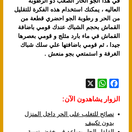
في هذا الجو الحار الصعب ذو الرطوبة
العاليه ، يمكنك استخدام هذه الفكرة للتقليل
من الحر و رطوبة الجو احضري قطعة من
القماش بحجم الشباك عندك قومي باضافة
القماش في ماء بارد مثلج و قومي بعصرها
جيدا ، ثم قومي باضافتها علي سلك شباك
الغرفة و استمتعي بجو منعش .
X
W
F
h
a
الزوار يشاهدون الآن:
at
c
s
e
نصائح للتغلب على الحر داخل المنزل
A
b
بدون تكييف
p
o
الفلفل الحار يساعد في خفض نسبة