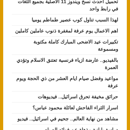
تحميل احدث نسخ ويندوز 11 الاصلية بجميع اللغات
في رابط واحد
لهذا السبب تناول كوب عصير طماطم يوميا
اهم الاعمال يوم عرفة لمغفرة ذنوب عاملين كاملين
تكبيرات عيد الاضحى المبارك كاملة مكتوبة
ومسموعة
بالفيديو.. عارضة ازياء فرنسية تعتنق الاسلام وتؤدي
العمرة
مواعيد وفضل صيام ايام العشر من ذي الحجة ويوم
عرفة
حرائق مخيفة تحرق اسرائيل.. فيديوهات
اسرار الثراء الفاحش لعائلة محمود عباس؟
مشاهد من نهاية العالم.. جحيم في اسرائيل.. فيديو
دراسة يابانية مذهلة عن فوائد الصيام