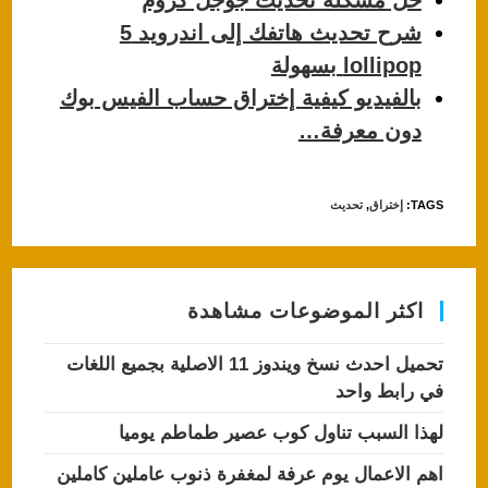
حل مشكلة تحديث جوجل كروم
شرح تحديث هاتفك إلى اندرويد 5
lollipop بسهولة
بالفيديو كيفية إختراق حساب الفيس بوك
دون معرفة…
TAGS
:
إختراق
,
تحديث
اكثر الموضوعات مشاهدة
تحميل احدث نسخ ويندوز 11 الاصلية بجميع اللغات
في رابط واحد
لهذا السبب تناول كوب عصير طماطم يوميا
اهم الاعمال يوم عرفة لمغفرة ذنوب عاملين كاملين