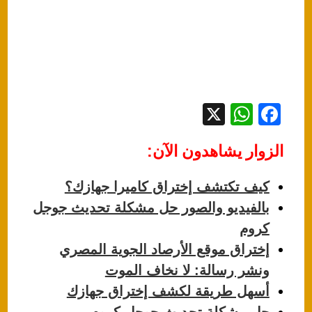
X
W
F
h
a
الزوار يشاهدون الآن:
at
c
s
e
كيف تكتشف إختراق كاميرا جهازك؟
A
b
بالفيديو والصور حل مشكلة تحديث جوجل
p
o
كروم
p
o
إختراق موقع الأرصاد الجوية المصري
k
ونشر رسالة: لا نخاف الموت
أسهل طريقة لكشف إختراق جهازك