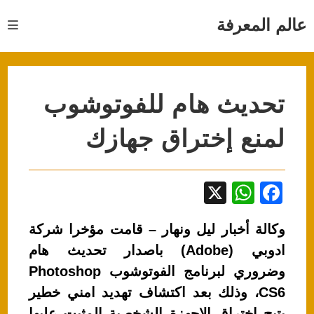
Ski
t
عالم المعرفة
conten
تحديث هام للفوتوشوب
لمنع إختراق جهازك
X
W
F
h
a
وكالة أخبار ليل ونهار – قامت مؤخرا شركة
at
c
ادوبي (Adobe) باصدار تحديث هام
s
e
وضروري لبرنامج الفوتوشوب Photoshop
A
b
CS6، وذلك بعد اكتشاف تهديد امني خطير
p
o
يتيح اختراق الاجهزة الشخصية المثبت عليها