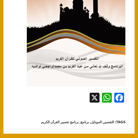
X
W
F
h
a
at
c
TAGS
:
التفسير
,
الموبايل
,
برنامج
,
برنامج تفسير القرآن الكريم
s
e
A
b