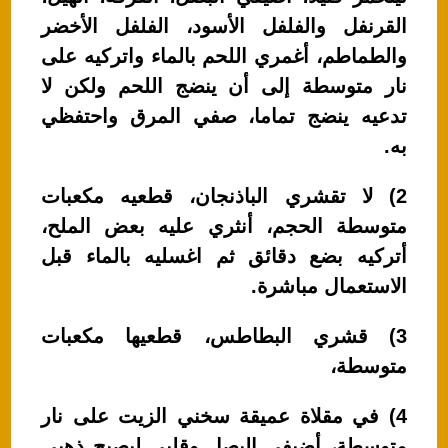
القرنفل والفلفل الأسود، الفلفل الأخضر
والطماطم، أغمري اللحم بالماء واتركيه على
نار متوسطة إلى أن ينضج اللحم ولكن لا
تدعيه ينضج تماما، صفي المرق واحتفظي
به.
2) لا تقشري الباذنجان، قطعيه مكعبات
متوسطة الحجم، أنثري عليه بعض الملح،
أتركيه بضع دقائق ثم اغسليه بالماء قبل
الاستعمال مباشرة.
3) قشري البطاطس، قطعيها مكعبات
متوسطة،
4) في مقلاة عميقة سخني الزيت على نار
متوسطة، أضيفي البصل وقلبي ليصبح ذهبي