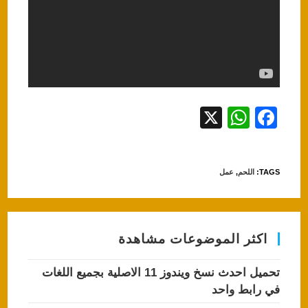
X
W
F
h
a
at
c
TAGS
:
اللحم
,
عمل
s
e
A
b
p
o
اكثر الموضوعات مشاهدة
p
o
k
تحميل احدث نسخ ويندوز 11 الاصلية بجميع اللغات
في رابط واحد