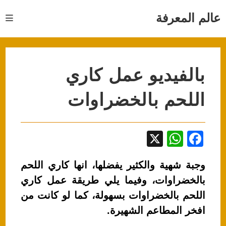
Ski
t
عالم المعرفة
conten
بالفيديو عمل كاري
اللحم بالخضراوات
X
W
F
h
a
وجبة شهية والكثير يفضلها، انها كاري اللحم
at
c
بالخضراوات، وفيما يلي طريقة عمل كاري
s
e
اللحم بالخضراوات بسهولة، كما لو كانت من
A
b
افخر المطاعم الشهيرة.
p
o