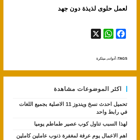
لعمل حلوى لذيذة دون جهد
X
W
F
h
a
at
c
TAGS
:
أدوات
,
مبتكرة
s
e
A
b
p
o
اكثر الموضوعات مشاهدة
p
o
k
تحميل احدث نسخ ويندوز 11 الاصلية بجميع اللغات
في رابط واحد
لهذا السبب تناول كوب عصير طماطم يوميا
اهم الاعمال يوم عرفة لمغفرة ذنوب عاملين كاملين