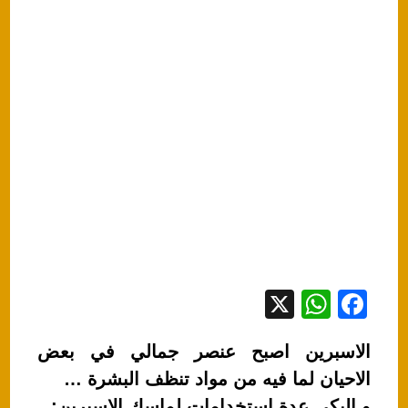
X
W
F
h
a
الاسبرين اصبح عنصر جمالي في بعض
at
c
الاحيان لما فيه من مواد تنظف البشرة …
s
e
و اليكي عدة استخدامات لماسك الاسبرين: