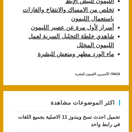
الليمون لتبيض الإبط
p
o
تخلص من الامساك والانتفاخ والغازات
k
باستعمال الليمون
أسرار لأول مرة عن عصير الليمون
شاهدي خلطة التخليل السرية لعمل
الليمون المخلل
ماء الورد مطهر ومنعش للبشرة
TAGS
:
الأسبرين
,
الليمون
,
للبشرة
اكثر الموضوعات مشاهدة
تحميل احدث نسخ ويندوز 11 الاصلية بجميع اللغات
في رابط واحد