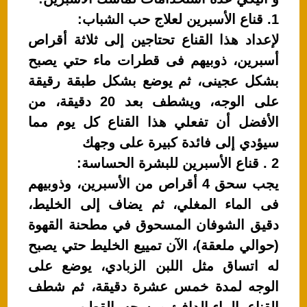
A
b
1. قناع الأسبرين لعلاج حب الشباب:
p
o
لإعداد هذا القناع تحتاجين إلى ثلاثة أقراص
p
o
أسبرين، ذوبيهم فى قطرات ماء حتي يصبح
k
بشكل عجينى، ثم يوضع بشكل طبقة رقيقة
على الوجه، ويشطف بعد 20 دقيقة، من
الأفضل أن تفعلي هذا القناع كل يوم مما
سيؤدي إلى فائدة كبيرة على وجهك
2 . قناع الأسبرين للبشرة الحساسة:
يجب سحق 4 أقراص من الأسبرين، وذوبيهم
فى الماء المغلي، ثم يضاف إلى الخليط،
دقيق الشوفان المسحوق في مطحنة القهوة
(حوالي ملعقة)، الآن تمييع الخليط حتي يصبح
له اتساق مثل اللبن الزبادي، يوضع على
الوجه لمدة خمس عشرة دقيقة، ثم شطف