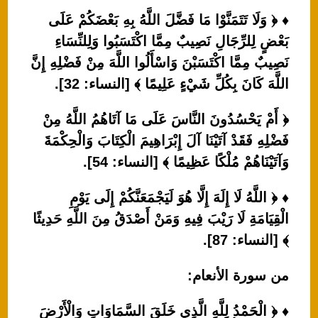
♦ ﴿ وَلَا تَتَمَنَّوْا مَا فَضَّلَ اللَّهُ بِهِ بَعْضَكُمْ عَلَى
بَعْضٍ لِلرِّجَالِ نَصِيبٌ مِمَّا اكْتَسَبُوا وَلِلنِّسَاءِ
نَصِيبٌ مِمَّا اكْتَسَبْنَ وَاسْأَلُوا اللَّهَ مِنْ فَضْلِهِ إِنَّ
اللَّهَ كَانَ بِكُلِّ شَيْءٍ عَلِيمًا ﴾ [النساء: 32].
﴿ أَمْ يَحْسُدُونَ النَّاسَ عَلَى مَا آتَاهُمُ اللَّهُ مِنْ
فَضْلِهِ فَقَدْ آتَيْنَا آلَ إِبْرَاهِيمَ الْكِتَابَ وَالْحِكْمَةَ
وَآتَيْنَاهُمْ مُلْكًا عَظِيمًا ﴾ [النساء: 54].
♦ ﴿ اللَّهُ لَا إِلَهَ إِلَّا هُوَ لَيَجْمَعَنَّكُمْ إِلَى يَوْمِ
الْقِيَامَةِ لَا رَيْبَ فِيهِ وَمَنْ أَصْدَقُ مِنَ اللَّهِ حَدِيثًا
﴾ [النساء: 87].
من سورة الأنعام:
♦ ﴿ الْحَمْدُ لِلَّهِ الَّذِي خَلَقَ السَّمَاوَاتِ وَالْأَرْضَ