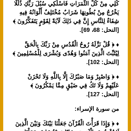
كُلِي مِنْ كُلِّ الثَّمَرَاتِ فَاسْلُكِي سُبُلَ رَبِّكِ ذُلُلًا
يَخْرُجُ مِنْ بُطُونِهَا شَرَابٌ مُخْتَلِفٌ أَلْوَانُهُ فِيهِ
شِفَاءٌ لِلنَّاسِ إِنَّ فِي ذَلِكَ لَآيَةً لِقَوْمٍ يَتَفَكَّرُونَ ﴾
[النحل: 68، 69].
♦ ﴿ قُلْ نَزَّلَهُ رُوحُ الْقُدُسِ مِنْ رَبِّكَ بِالْحَقِّ
لِيُثَبِّتَ الَّذِينَ آمَنُوا وَهُدًى وَبُشْرَى لِلْمُسْلِمِينَ ﴾
[النحل: 102].
♦ ﴿ وَاصْبِرْ وَمَا صَبْرُكَ إِلَّا بِاللَّهِ وَلَا تَحْزَنْ
عَلَيْهِمْ وَلَا تَكُ فِي ضَيْقٍ مِمَّا يَمْكُرُونَ ﴾
[النحل: 127].
من سورة الإسراء:
♦ ﴿ وَإِذَا قَرَأْتَ الْقُرْآنَ جَعَلْنَا بَيْنَكَ وَبَيْنَ الَّذِينَ