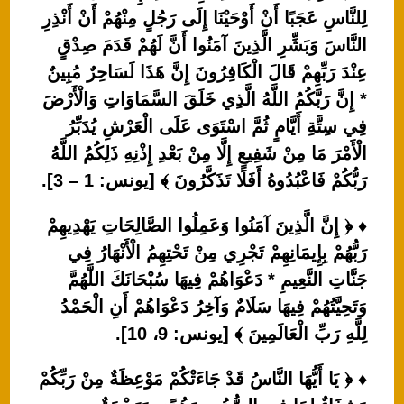
لِلنَّاسِ عَجَبًا أَنْ أَوْحَيْنَا إِلَى رَجُلٍ مِنْهُمْ أَنْ أَنْذِرِ
النَّاسَ وَبَشِّرِ الَّذِينَ آمَنُوا أَنَّ لَهُمْ قَدَمَ صِدْقٍ
عِنْدَ رَبِّهِمْ قَالَ الْكَافِرُونَ إِنَّ هَذَا لَسَاحِرٌ مُبِينٌ
* إِنَّ رَبَّكُمُ اللَّهُ الَّذِي خَلَقَ السَّمَاوَاتِ وَالْأَرْضَ
فِي سِتَّةِ أَيَّامٍ ثُمَّ اسْتَوَى عَلَى الْعَرْشِ يُدَبِّرُ
الْأَمْرَ مَا مِنْ شَفِيعٍ إِلَّا مِنْ بَعْدِ إِذْنِهِ ذَلِكُمُ اللَّهُ
رَبُّكُمْ فَاعْبُدُوهُ أَفَلَا تَذَكَّرُونَ ﴾ [يونس: 1 – 3].
♦ ﴿ إِنَّ الَّذِينَ آمَنُوا وَعَمِلُوا الصَّالِحَاتِ يَهْدِيهِمْ
رَبُّهُمْ بِإِيمَانِهِمْ تَجْرِي مِنْ تَحْتِهِمُ الْأَنْهَارُ فِي
جَنَّاتِ النَّعِيمِ * دَعْوَاهُمْ فِيهَا سُبْحَانَكَ اللَّهُمَّ
وَتَحِيَّتُهُمْ فِيهَا سَلَامٌ وَآخِرُ دَعْوَاهُمْ أَنِ الْحَمْدُ
لِلَّهِ رَبِّ الْعَالَمِينَ ﴾ [يونس: 9، 10].
♦ ﴿ يَا أَيُّهَا النَّاسُ قَدْ جَاءَتْكُمْ مَوْعِظَةٌ مِنْ رَبِّكُمْ