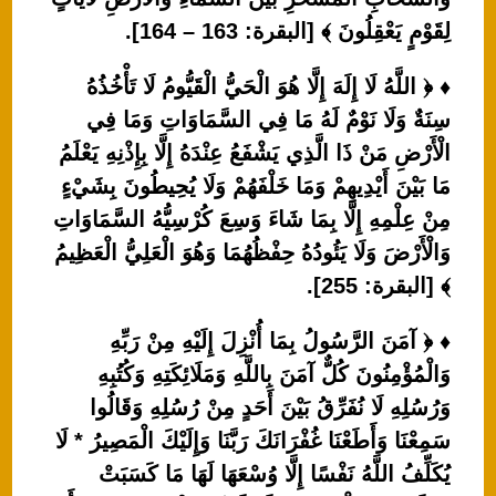
لِقَوْمٍ يَعْقِلُونَ ﴾ [البقرة: 163 – 164].
♦ ﴿ اللَّهُ لَا إِلَهَ إِلَّا هُوَ الْحَيُّ الْقَيُّومُ لَا تَأْخُذُهُ
سِنَةٌ وَلَا نَوْمٌ لَهُ مَا فِي السَّمَاوَاتِ وَمَا فِي
الْأَرْضِ مَنْ ذَا الَّذِي يَشْفَعُ عِنْدَهُ إِلَّا بِإِذْنِهِ يَعْلَمُ
مَا بَيْنَ أَيْدِيهِمْ وَمَا خَلْفَهُمْ وَلَا يُحِيطُونَ بِشَيْءٍ
مِنْ عِلْمِهِ إِلَّا بِمَا شَاءَ وَسِعَ كُرْسِيُّهُ السَّمَاوَاتِ
وَالْأَرْضَ وَلَا يَئُودُهُ حِفْظُهُمَا وَهُوَ الْعَلِيُّ الْعَظِيمُ
﴾ [البقرة: 255].
♦ ﴿ آمَنَ الرَّسُولُ بِمَا أُنْزِلَ إِلَيْهِ مِنْ رَبِّهِ
وَالْمُؤْمِنُونَ كُلٌّ آمَنَ بِاللَّهِ وَمَلَائِكَتِهِ وَكُتُبِهِ
وَرُسُلِهِ لَا نُفَرِّقُ بَيْنَ أَحَدٍ مِنْ رُسُلِهِ وَقَالُوا
سَمِعْنَا وَأَطَعْنَا غُفْرَانَكَ رَبَّنَا وَإِلَيْكَ الْمَصِيرُ * لَا
يُكَلِّفُ اللَّهُ نَفْسًا إِلَّا وُسْعَهَا لَهَا مَا كَسَبَتْ