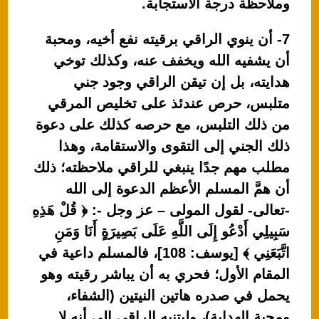
وملاحظة درجة الاستجابة.
7- أن ينوي الراقي برقيته نفع أخيه، ومحبة
أن يشفيه الله ويخفف عنه، وكذلك توخي
هدايته، بل إن تيقن الراقي وجود جني
متلبس، حرص عندئذ على تخليص المرقي
من ذلك التلبس، مع حرصه كذلك على دعوة
ذلك الجني إلى التقوى والاستقامة، وهذا
مطلب مهم جدًا ينبغي للراقي ملاحظته؛ ذلك
أن همَّ المسلم الأعظم الدعوة إلى الله
-تعالى- لقول المولى – عز وجل -: ﴿ قُلْ هَذِهِ
سَبِيلِي أَدْعُو إِلَى اللَّهِ عَلَى بَصِيرَةٍ أَنَا وَمَنِ
اتَّبَعَنِي ﴾ [يوسف: 108]، فالمسلم داعية في
المقام الأول؛ فحري به أن يباشر رقيته وهو
يحمل في صدره هاتين النيتين (الشفاء،
ومحبة الهداية)، وليتنبه الراقي إلى أنه لا