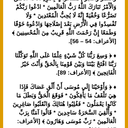
وَالْأَمْرُ تَبَارَكَ اللَّهُ رَبُّ الْعَالَمِينَ * ادْعُوا رَبَّكُمْ
تَضَرُّعًا وَخُفْيَةً إِنَّهُ لَا يُحِبُّ الْمُعْتَدِينَ * وَلَا
تُفْسِدُوا فِي الْأَرْضِ بَعْدَ إِصْلَاحِهَا وَادْعُوهُ خَوْفًا
وَطَمَعًا إِنَّ رَحْمَتَ اللَّهِ قَرِيبٌ مِنَ الْمُحْسِنِينَ ﴾
[الأعراف: 54 – 56].
♦ ﴿ وَسِعَ رَبُّنَا كُلَّ شَيْءٍ عِلْمًا عَلَى اللَّهِ تَوَكَّلْنَا
رَبَّنَا افْتَحْ بَيْنَنَا وَبَيْنَ قَوْمِنَا بِالْحَقِّ وَأَنْتَ خَيْرُ
الْفَاتِحِينَ ﴾ [الأعراف: 89].
♦ ﴿ وَأَوْحَيْنَا إِلَى مُوسَى أَنْ أَلْقِ عَصَاكَ فَإِذَا
هِيَ تَلْقَفُ مَا يَأْفِكُونَ * فَوَقَعَ الْحَقُّ وَبَطَلَ مَا
كَانُوا يَعْمَلُونَ * فَغُلِبُوا هُنَالِكَ وَانْقَلَبُوا صَاغِرِينَ
* وَأُلْقِيَ السَّحَرَةُ سَاجِدِينَ * قَالُوا آمَنَّا بِرَبِّ
الْعَالَمِينَ * رَبِّ مُوسَى وَهَارُونَ ﴾ [الأعراف: