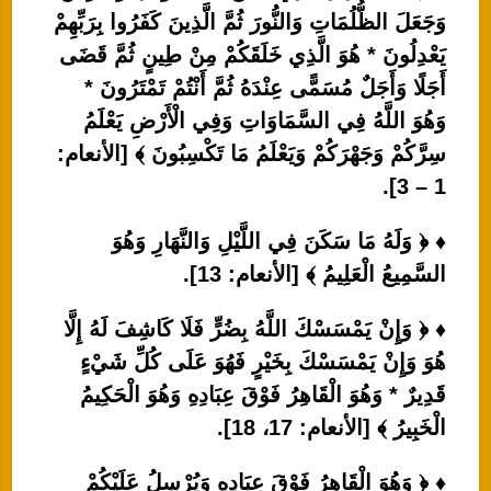
وَجَعَلَ الظُّلُمَاتِ وَالنُّورَ ثُمَّ الَّذِينَ كَفَرُوا بِرَبِّهِمْ
يَعْدِلُونَ * هُوَ الَّذِي خَلَقَكُمْ مِنْ طِينٍ ثُمَّ قَضَى
أَجَلًا وَأَجَلٌ مُسَمًّى عِنْدَهُ ثُمَّ أَنْتُمْ تَمْتَرُونَ *
وَهُوَ اللَّهُ فِي السَّمَاوَاتِ وَفِي الْأَرْضِ يَعْلَمُ
سِرَّكُمْ وَجَهْرَكُمْ وَيَعْلَمُ مَا تَكْسِبُونَ ﴾ [الأنعام:
1 – 3].
♦ ﴿ وَلَهُ مَا سَكَنَ فِي اللَّيْلِ وَالنَّهَارِ وَهُوَ
السَّمِيعُ الْعَلِيمُ ﴾ [الأنعام: 13].
♦ ﴿ وَإِنْ يَمْسَسْكَ اللَّهُ بِضُرٍّ فَلَا كَاشِفَ لَهُ إِلَّا
هُوَ وَإِنْ يَمْسَسْكَ بِخَيْرٍ فَهُوَ عَلَى كُلِّ شَيْءٍ
قَدِيرٌ * وَهُوَ الْقَاهِرُ فَوْقَ عِبَادِهِ وَهُوَ الْحَكِيمُ
الْخَبِيرُ ﴾ [الأنعام: 17، 18].
♦ ﴿ وَهُوَ الْقَاهِرُ فَوْقَ عِبَادِهِ وَيُرْسِلُ عَلَيْكُمْ