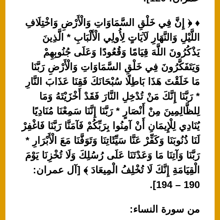
♦ ﴿ إِنَّ فِي خَلْقِ السَّمَاوَاتِ وَالْأَرْضِ وَاخْتِلَافِ
اللَّيْلِ وَالنَّهَارِ لَآيَاتٍ لِأُولِي الْأَلْبَابِ * الَّذِينَ
يَذْكُرُونَ اللَّهَ قِيَامًا وَقُعُودًا وَعَلَى جُنُوبِهِمْ
وَيَتَفَكَّرُونَ فِي خَلْقِ السَّمَاوَاتِ وَالْأَرْضِ رَبَّنَا
مَا خَلَقْتَ هَذَا بَاطِلًا سُبْحَانَكَ فَقِنَا عَذَابَ النَّارِ
* رَبَّنَا إِنَّكَ مَنْ تُدْخِلِ النَّارَ فَقَدْ أَخْزَيْتَهُ وَمَا
لِلظَّالِمِينَ مِنْ أَنْصَارٍ * رَبَّنَا إِنَّنَا سَمِعْنَا مُنَادِيًا
يُنَادِي لِلْإِيمَانِ أَنْ آمِنُوا بِرَبِّكُمْ فَآمَنَّا رَبَّنَا فَاغْفِرْ
لَنَا ذُنُوبَنَا وَكَفِّرْ عَنَّا سَيِّئَاتِنَا وَتَوَفَّنَا مَعَ الْأَبْرَارِ *
رَبَّنَا وَآتِنَا مَا وَعَدْتَنَا عَلَى رُسُلِكَ وَلَا تُخْزِنَا يَوْمَ
الْقِيَامَةِ إِنَّكَ لَا تُخْلِفُ الْمِيعَادَ ﴾ [آل عمران:
190 – 194].
من سورة النساء: