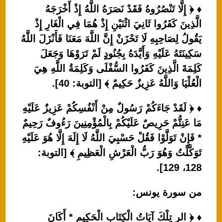
♦ ﴿ إِلَّا تَنْصُرُوهُ فَقَدْ نَصَرَهُ اللَّهُ إِذْ أَخْرَجَهُ
الَّذِينَ كَفَرُوا ثَانِيَ اثْنَيْنِ إِذْ هُمَا فِي الْغَارِ إِذْ
يَقُولُ لِصَاحِبِهِ لَا تَحْزَنْ إِنَّ اللَّهَ مَعَنَا فَأَنْزَلَ اللَّهُ
سَكِينَتَهُ عَلَيْهِ وَأَيَّدَهُ بِجُنُودٍ لَمْ تَرَوْهَا وَجَعَلَ
كَلِمَةَ الَّذِينَ كَفَرُوا السُّفْلَى وَكَلِمَةُ اللَّهِ هِيَ
الْعُلْيَا وَاللَّهُ عَزِيزٌ حَكِيمٌ ﴾ [التوبة: 40].
♦ ﴿ لَقَدْ جَاءَكُمْ رَسُولٌ مِنْ أَنْفُسِكُمْ عَزِيزٌ عَلَيْهِ
مَا عَنِتُّمْ حَرِيصٌ عَلَيْكُمْ بِالْمُؤْمِنِينَ رَءُوفٌ رَحِيمٌ
* فَإِنْ تَوَلَّوْا فَقُلْ حَسْبِيَ اللَّهُ لَا إِلَهَ إِلَّا هُوَ عَلَيْهِ
تَوَكَّلْتُ وَهُوَ رَبُّ الْعَرْشِ الْعَظِيمِ ﴾ [التوبة:
128، 129].
من سورة يونس:
♦ ﴿ الر تِلْكَ آيَاتُ الْكِتَابِ الْحَكِيمِ * أَكَانَ