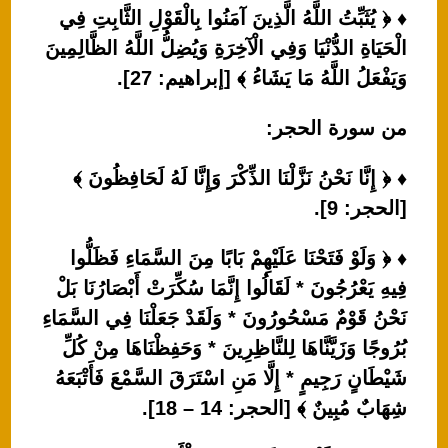
♦ ﴿ يُثَبِّتُ اللَّهُ الَّذِينَ آمَنُوا بِالْقَوْلِ الثَّابِتِ فِي
الْحَيَاةِ الدُّنْيَا وَفِي الْآخِرَةِ وَيُضِلُّ اللَّهُ الظَّالِمِينَ
وَيَفْعَلُ اللَّهُ مَا يَشَاءُ ﴾ [إبراهيم: 27].
من سورة الحجر:
♦ ﴿ إِنَّا نَحْنُ نَزَّلْنَا الذِّكْرَ وَإِنَّا لَهُ لَحَافِظُونَ ﴾
[الحجر: 9].
♦ ﴿ وَلَوْ فَتَحْنَا عَلَيْهِمْ بَابًا مِنَ السَّمَاءِ فَظَلُّوا
فِيهِ يَعْرُجُونَ * لَقَالُوا إِنَّمَا سُكِّرَتْ أَبْصَارُنَا بَلْ
نَحْنُ قَوْمٌ مَسْحُورُونَ * وَلَقَدْ جَعَلْنَا فِي السَّمَاءِ
بُرُوجًا وَزَيَّنَّاهَا لِلنَّاظِرِينَ * وَحَفِظْنَاهَا مِنْ كُلِّ
شَيْطَانٍ رَجِيمٍ * إِلَّا مَنِ اسْتَرَقَ السَّمْعَ فَأَتْبَعَهُ
شِهَابٌ مُبِينٌ ﴾ [الحجر: 14 – 18].