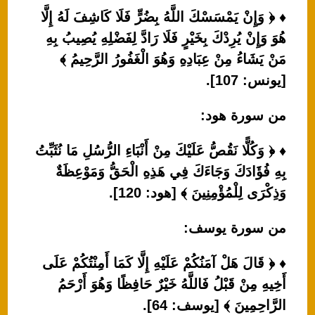
♦ ﴿ وَإِنْ يَمْسَسْكَ اللَّهُ بِضُرٍّ فَلَا كَاشِفَ لَهُ إِلَّا
هُوَ وَإِنْ يُرِدْكَ بِخَيْرٍ فَلَا رَادَّ لِفَضْلِهِ يُصِيبُ بِهِ
مَنْ يَشَاءُ مِنْ عِبَادِهِ وَهُوَ الْغَفُورُ الرَّحِيمُ ﴾
[يونس: 107].
من سورة هود:
♦ ﴿ وَكُلًّا نَقُصُّ عَلَيْكَ مِنْ أَنْبَاءِ الرُّسُلِ مَا نُثَبِّتُ
بِهِ فُؤَادَكَ وَجَاءَكَ فِي هَذِهِ الْحَقُّ وَمَوْعِظَةٌ
وَذِكْرَى لِلْمُؤْمِنِينَ ﴾ [هود: 120].
من سورة يوسف:
♦ ﴿ قَالَ هَلْ آمَنُكُمْ عَلَيْهِ إِلَّا كَمَا أَمِنْتُكُمْ عَلَى
أَخِيهِ مِنْ قَبْلُ فَاللَّهُ خَيْرٌ حَافِظًا وَهُوَ أَرْحَمُ
الرَّاحِمِينَ ﴾ [يوسف: 64].