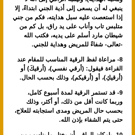
ينبغي له أن يسعى إلى أذية الجني ابتداءً، إلا
إذا استعصت عليه سبل هدايته، فكم من جني
متلبس تاب وأناب على يد راق، بل كم من
شيطان مارد أسلم على يديه، فكتب الله
-تعالى- شفاءً للمريض وهداية للجني.
8- مراعاة لفظ الرقية المناسب للمقام عند
القراءة فيقول: (أرقي نفسي)، (أرقيكَ) أو
(أرقيكِ)، أو (أرقيكم)، وذلك بحسب الحال.
9- قد تستمر الرقية لمدة أسبوع كامل،
وربما كانت أقل من ذلك، أو أكثر، وذلك
بحسب حال المريض ومدى استجابته للعلاج،
حتى يتم الشفاء بإذن الله.
10- بإمكان الراقي أن يختار ما يناسب من