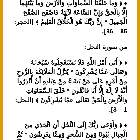
♦ ﴿ وَمَا خَلَقْنَا السَّمَاوَاتِ وَالْأَرْضَ وَمَا بَيْنَهُمَا
إِلَّا بِالْحَقِّ وَإِنَّ السَّاعَةَ لَآتِيَةٌ فَاصْفَحِ الصَّفْحَ
الْجَمِيلَ * إِنَّ رَبَّكَ هُوَ الْخَلَّاقُ الْعَلِيمُ ﴾ [الحجر:
85 – 86].
من سورة النحل:
♦ ﴿ أَتَى أَمْرُ اللَّهِ فَلَا تَسْتَعْجِلُوهُ سُبْحَانَهُ
وَتَعَالَى عَمَّا يُشْرِكُونَ * يُنَزِّلُ الْمَلَائِكَةَ بِالرُّوحِ
مِنْ أَمْرِهِ عَلَى مَنْ يَشَاءُ مِنْ عِبَادِهِ أَنْ أَنْذِرُوا
أَنَّهُ لَا إِلَهَ إِلَّا أَنَا فَاتَّقُونِ * خَلَقَ السَّمَاوَاتِ
وَالْأَرْضَ بِالْحَقِّ تَعَالَى عَمَّا يُشْرِكُونَ ﴾ [النحل:
1 – 3].
♦ ﴿ وَأَوْحَى رَبُّكَ إِلَى النَّحْلِ أَنِ اتَّخِذِي مِنَ
الْجِبَالِ بُيُوتًا وَمِنَ الشَّجَرِ وَمِمَّا يَعْرِشُونَ * ثُمَّ