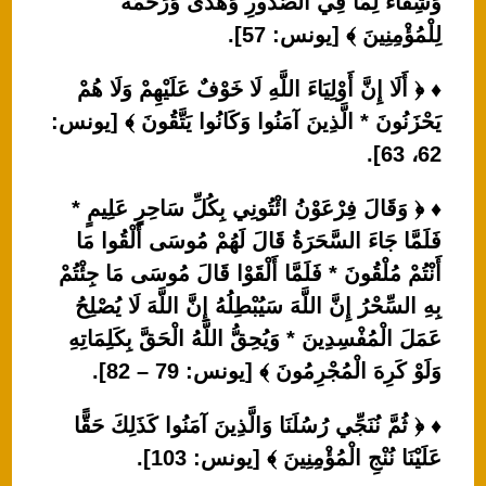
وَشِفَاءٌ لِمَا فِي الصُّدُورِ وَهُدًى وَرَحْمَةٌ
لِلْمُؤْمِنِينَ ﴾ [يونس: 57].
♦ ﴿ أَلَا إِنَّ أَوْلِيَاءَ اللَّهِ لَا خَوْفٌ عَلَيْهِمْ وَلَا هُمْ
يَحْزَنُونَ * الَّذِينَ آمَنُوا وَكَانُوا يَتَّقُونَ ﴾ [يونس:
62، 63].
♦ ﴿ وَقَالَ فِرْعَوْنُ ائْتُونِي بِكُلِّ سَاحِرٍ عَلِيمٍ *
فَلَمَّا جَاءَ السَّحَرَةُ قَالَ لَهُمْ مُوسَى أَلْقُوا مَا
أَنْتُمْ مُلْقُونَ * فَلَمَّا أَلْقَوْا قَالَ مُوسَى مَا جِئْتُمْ
بِهِ السِّحْرُ إِنَّ اللَّهَ سَيُبْطِلُهُ إِنَّ اللَّهَ لَا يُصْلِحُ
عَمَلَ الْمُفْسِدِينَ * وَيُحِقُّ اللَّهُ الْحَقَّ بِكَلِمَاتِهِ
وَلَوْ كَرِهَ الْمُجْرِمُونَ ﴾ [يونس: 79 – 82].
♦ ﴿ ثُمَّ نُنَجِّي رُسُلَنَا وَالَّذِينَ آمَنُوا كَذَلِكَ حَقًّا
عَلَيْنَا نُنْجِ الْمُؤْمِنِينَ ﴾ [يونس: 103].