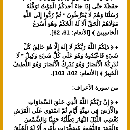
حَفَظَةً حَتَّى إِذَا جَاءَ أَحَدَكُمُ الْمَوْتُ تَوَفَّتْهُ
رُسُلُنَا وَهُمْ لَا يُفَرِّطُونَ * ثُمَّ رُدُّوا إِلَى اللَّهِ
مَوْلَاهُمُ الْحَقِّ أَلَا لَهُ الْحُكْمُ وَهُوَ أَسْرَعُ
الْحَاسِبِينَ ﴾ [الأنعام: 61، 62].
♦ ﴿ ذَلِكُمُ اللَّهُ رَبُّكُمْ لَا إِلَهَ إِلَّا هُوَ خَالِقُ كُلِّ
شَيْءٍ فَاعْبُدُوهُ وَهُوَ عَلَى كُلِّ شَيْءٍ وَكِيلٌ * لَا
تُدْرِكُهُ الْأَبْصَارُ وَهُوَ يُدْرِكُ الْأَبْصَارَ وَهُوَ اللَّطِيفُ
الْخَبِيرُ ﴾ [الأنعام: 102، 103].
من سورة الأعراف:
♦ ﴿ إِنَّ رَبَّكُمُ اللَّهُ الَّذِي خَلَقَ السَّمَاوَاتِ
وَالْأَرْضَ فِي سِتَّةِ أَيَّامٍ ثُمَّ اسْتَوَى عَلَى الْعَرْشِ
يُغْشِي اللَّيْلَ النَّهَارَ يَطْلُبُهُ حَثِيثًا وَالشَّمْسَ
وَالْقَمَرَ وَالنُّجُومَ مُسَخَّرَاتٍ بِأَمْرِهِ أَلَا لَهُ الْخَلْقُ