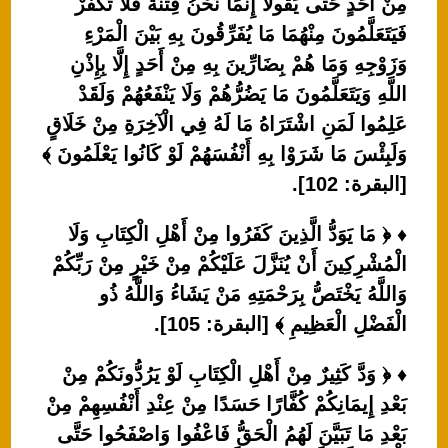
مِنْ أَحَدٍ حَتَّى يَقُولَا إِنَّمَا نَحْنُ فِتْنَةٌ فَلَا تَكْفُرْ
فَيَتَعَلَّمُونَ مِنْهُمَا مَا يُفَرِّقُونَ بِهِ بَيْنَ الْمَرْءِ
وَزَوْجِهِ وَمَا هُمْ بِضَارِّينَ بِهِ مِنْ أَحَدٍ إِلَّا بِإِذْنِ
اللَّهِ وَيَتَعَلَّمُونَ مَا يَضُرُّهُمْ وَلَا يَنْفَعُهُمْ وَلَقَدْ
عَلِمُوا لَمَنِ اشْتَرَاهُ مَا لَهُ فِي الْآخِرَةِ مِنْ خَلَاقٍ
وَلَبِئْسَ مَا شَرَوْا بِهِ أَنْفُسَهُمْ لَوْ كَانُوا يَعْلَمُونَ ﴾
[البقرة: 102].
♦ ﴿ مَا يَوَدُّ الَّذِينَ كَفَرُوا مِنْ أَهْلِ الْكِتَابِ وَلَا
الْمُشْرِكِينَ أَنْ يُنَزَّلَ عَلَيْكُمْ مِنْ خَيْرٍ مِنْ رَبِّكُمْ
وَاللَّهُ يَخْتَصُّ بِرَحْمَتِهِ مَنْ يَشَاءُ وَاللَّهُ ذُو
الْفَضْلِ الْعَظِيمِ ﴾ [البقرة: 105].
♦ ﴿ وَدَّ كَثِيرٌ مِنْ أَهْلِ الْكِتَابِ لَوْ يَرُدُّونَكُمْ مِنْ
بَعْدِ إِيمَانِكُمْ كُفَّارًا حَسَدًا مِنْ عِنْدِ أَنْفُسِهِمْ مِنْ
بَعْدِ مَا تَبَيَّنَ لَهُمُ الْحَقُّ فَاعْفُوا وَاصْفَحُوا حَتَّى