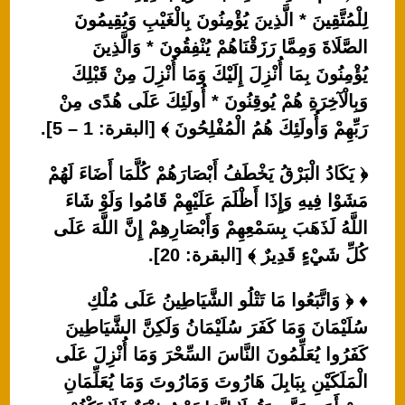
لِلْمُتَّقِينَ * الَّذِينَ يُؤْمِنُونَ بِالْغَيْبِ وَيُقِيمُونَ
الصَّلَاةَ وَمِمَّا رَزَقْنَاهُمْ يُنْفِقُونَ * وَالَّذِينَ
يُؤْمِنُونَ بِمَا أُنْزِلَ إِلَيْكَ وَمَا أُنْزِلَ مِنْ قَبْلِكَ
وَبِالْآخِرَةِ هُمْ يُوقِنُونَ * أُولَئِكَ عَلَى هُدًى مِنْ
رَبِّهِمْ وَأُولَئِكَ هُمُ الْمُفْلِحُونَ ﴾ [البقرة: 1 – 5].
﴿ يَكَادُ الْبَرْقُ يَخْطَفُ أَبْصَارَهُمْ كُلَّمَا أَضَاءَ لَهُمْ
مَشَوْا فِيهِ وَإِذَا أَظْلَمَ عَلَيْهِمْ قَامُوا وَلَوْ شَاءَ
اللَّهُ لَذَهَبَ بِسَمْعِهِمْ وَأَبْصَارِهِمْ إِنَّ اللَّهَ عَلَى
كُلِّ شَيْءٍ قَدِيرٌ ﴾ [البقرة: 20].
♦ ﴿ وَاتَّبَعُوا مَا تَتْلُو الشَّيَاطِينُ عَلَى مُلْكِ
سُلَيْمَانَ وَمَا كَفَرَ سُلَيْمَانُ وَلَكِنَّ الشَّيَاطِينَ
كَفَرُوا يُعَلِّمُونَ النَّاسَ السِّحْرَ وَمَا أُنْزِلَ عَلَى
الْمَلَكَيْنِ بِبَابِلَ هَارُوتَ وَمَارُوتَ وَمَا يُعَلِّمَانِ