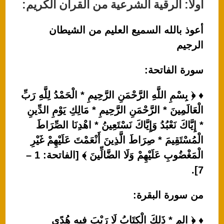
أولا: الرقية الشرعية من القرآن الكريم:
أعوذ بالله السميع العليم من الشيطان
الرجيم
سورة الفاتحة:
♦ ﴿ بِسْمِ اللَّهِ الرَّحْمَنِ الرَّحِيمِ * الْحَمْدُ لِلَّهِ رَبِّ
الْعَالَمِينَ * الرَّحْمَنِ الرَّحِيمِ * مَالِكِ يَوْمِ الدِّينِ
* إِيَّاكَ نَعْبُدُ وَإِيَّاكَ نَسْتَعِينُ * اهْدِنَا الصِّرَاطَ
الْمُسْتَقِيمَ * صِرَاطَ الَّذِينَ أَنْعَمْتَ عَلَيْهِمْ غَيْرِ
الْمَغْضُوبِ عَلَيْهِمْ وَلَا الضَّالِّينَ ﴾ [الفاتحة: 1 –
7].
من سورة البقرة:
♦ ﴿ الم * ذَلِكَ الْكِتَابُ لَا رَيْبَ فِيهِ هُدًى