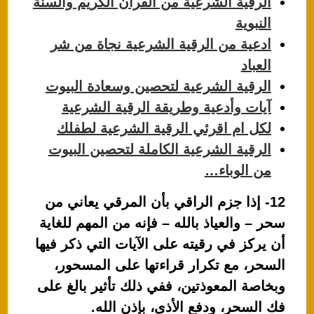
الرقية الشرعية من القرآن الكريم والسنة
النبوية
ادعية من الرقية الشرعية نجاة من شر
العباد
الرقية الشرعية لتحصين وسعادة البيوت
آيات وأدعية وطريقة الرقية الشرعية
لكل ام اقرئي الرقية الشرعية لطفلك
الرقية الشرعية الكاملة لتحصين البيوت
من الوباء…
12- إذا جزم الراقي بأن المرقي يعاني من
سحر – والعياذ بالله – فإنه من المهم للغاية
أن يركز في رقيته على الآيات التي ذكر فيها
السحر، مع تكرار قراءتها على المسحور،
وبخاصة المعوذتين، ففي ذلك تأثير بالغ على
فك السحر، ودفع الأذى، بإذن الله.