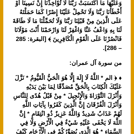
وَعَلَيْهَا مَا اكْتَسَبَتْ رَبَّنَا لَا تُؤَاخِذْنَا إِنْ نَسِينَا أَوْ
أَخْطَأْنَا رَبَّنَا وَلَا تَحْمِلْ عَلَيْنَا إِصْرًا كَمَا حَمَلْتَهُ
عَلَى الَّذِينَ مِنْ قَبْلِنَا رَبَّنَا وَلَا تُحَمِّلْنَا مَا لَا طَاقَةَ
لَنَا بِهِ وَاعْفُ عَنَّا وَاغْفِرْ لَنَا وَارْحَمْنَا أَنْتَ مَوْلَانَا
فَانْصُرْنَا عَلَى الْقَوْمِ الْكَافِرِينَ ﴾ [البقرة: 285
– 286].
من سورة آل عمران:
♦ ﴿ الم * اللَّهُ لَا إِلَهَ إِلَّا هُوَ الْحَيُّ الْقَيُّومُ * نَزَّلَ
عَلَيْكَ الْكِتَابَ بِالْحَقِّ مُصَدِّقًا لِمَا بَيْنَ يَدَيْهِ
وَأَنْزَلَ التَّوْرَاةَ وَالْإِنْجِيلَ * مِنْ قَبْلُ هُدًى لِلنَّاسِ
وَأَنْزَلَ الْفُرْقَانَ إِنَّ الَّذِينَ كَفَرُوا بِآيَاتِ اللَّهِ
لَهُمْ عَذَابٌ شَدِيدٌ وَاللَّهُ عَزِيزٌ ذُو انْتِقَامٍ * إِنَّ
اللَّهَ لَا يَخْفَى عَلَيْهِ شَيْءٌ فِي الْأَرْضِ وَلَا فِي
السَّمَاءِ * هُوَ الَّذِي يُصَوِّرُكُمْ فِي الْأَرْحَامِ كَيْفَ