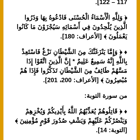
117 – 122].
﴿ وَلِلَّهِ الْأَسْمَاءُ الْحُسْنَى فَادْعُوهُ بِهَا وَذَرُوا
الَّذِينَ يُلْحِدُونَ فِي أَسْمَائِهِ سَيُجْزَوْنَ مَا كَانُوا
يَعْمَلُونَ ﴾ [الأعراف: 180].
♦ ﴿ وَإِمَّا يَنْزَغَنَّكَ مِنَ الشَّيْطَانِ نَزْغٌ فَاسْتَعِذْ
بِاللَّهِ إِنَّهُ سَمِيعٌ عَلِيمٌ * إِنَّ الَّذِينَ اتَّقَوْا إِذَا
مَسَّهُمْ طَائِفٌ مِنَ الشَّيْطَانِ تَذَكَّرُوا فَإِذَا هُمْ
مُبْصِرُونَ ﴾ [الأعراف: 200، 201].
من سورة التوبة:
♦ ﴿ قَاتِلُوهُمْ يُعَذِّبْهُمُ اللَّهُ بِأَيْدِيكُمْ وَيُخْزِهِمْ
وَيَنْصُرْكُمْ عَلَيْهِمْ وَيَشْفِ صُدُورَ قَوْمٍ مُؤْمِنِينَ ﴾
[التوبة: 14].