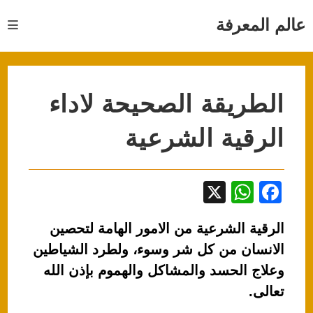
Ski
t
عالم المعرفة
conten
الطريقة الصحيحة لاداء
الرقية الشرعية
X
W
F
h
a
الرقية الشرعية من الامور الهامة لتحصين
at
c
الانسان من كل شر وسوء، ولطرد الشياطين
s
e
وعلاج الحسد والمشاكل والهموم بإذن الله
A
b
تعالى.
p
o