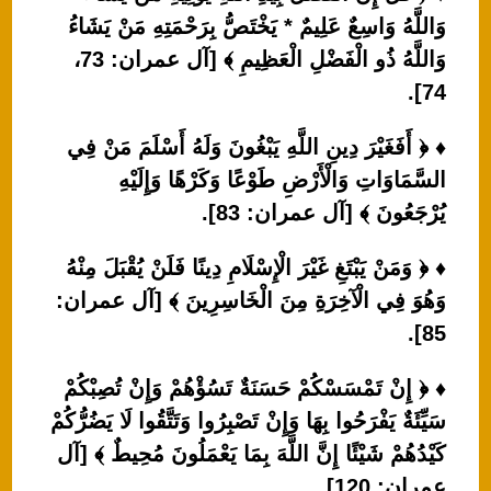
وَاللَّهُ وَاسِعٌ عَلِيمٌ * يَخْتَصُّ بِرَحْمَتِهِ مَنْ يَشَاءُ
وَاللَّهُ ذُو الْفَضْلِ الْعَظِيمِ ﴾ [آل عمران: 73،
74].
♦ ﴿ أَفَغَيْرَ دِينِ اللَّهِ يَبْغُونَ وَلَهُ أَسْلَمَ مَنْ فِي
السَّمَاوَاتِ وَالْأَرْضِ طَوْعًا وَكَرْهًا وَإِلَيْهِ
يُرْجَعُونَ ﴾ [آل عمران: 83].
♦ ﴿ وَمَنْ يَبْتَغِ غَيْرَ الْإِسْلَامِ دِينًا فَلَنْ يُقْبَلَ مِنْهُ
وَهُوَ فِي الْآخِرَةِ مِنَ الْخَاسِرِينَ ﴾ [آل عمران:
85].
♦ ﴿ إِنْ تَمْسَسْكُمْ حَسَنَةٌ تَسُؤْهُمْ وَإِنْ تُصِبْكُمْ
سَيِّئَةٌ يَفْرَحُوا بِهَا وَإِنْ تَصْبِرُوا وَتَتَّقُوا لَا يَضُرُّكُمْ
كَيْدُهُمْ شَيْئًا إِنَّ اللَّهَ بِمَا يَعْمَلُونَ مُحِيطٌ ﴾ [آل
عمران: 120].