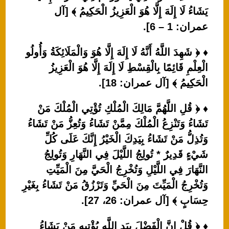
يَشَاءُ لَا إِلَهَ إِلَّا هُوَ الْعَزِيزُ الْحَكِيمُ ﴾ [آل
عمران: 1 – 6].
♦ ﴿ شَهِدَ اللَّهُ أَنَّهُ لَا إِلَهَ إِلَّا هُوَ وَالْمَلَائِكَةُ وَأُولُو
الْعِلْمِ قَائِمًا بِالْقِسْطِ لَا إِلَهَ إِلَّا هُوَ الْعَزِيزُ
الْحَكِيمُ ﴾ [آل عمران: 18].
♦ ﴿ قُلِ اللَّهُمَّ مَالِكَ الْمُلْكِ تُؤْتِي الْمُلْكَ مَنْ
تَشَاءُ وَتَنْزِعُ الْمُلْكَ مِمَّنْ تَشَاءُ وَتُعِزُّ مَنْ تَشَاءُ
وَتُذِلُّ مَنْ تَشَاءُ بِيَدِكَ الْخَيْرُ إِنَّكَ عَلَى كُلِّ
شَيْءٍ قَدِيرٌ * تُولِجُ اللَّيْلَ فِي النَّهَارِ وَتُولِجُ
النَّهَارَ فِي اللَّيْلِ وَتُخْرِجُ الْحَيَّ مِنَ الْمَيِّتِ
وَتُخْرِجُ الْمَيِّتَ مِنَ الْحَيِّ وَتَرْزُقُ مَنْ تَشَاءُ بِغَيْرِ
حِسَابٍ ﴾ [آل عمران: 26، 27].
♦ ﴿ قُلْ إِنَّ الْفَضْلَ بِيَدِ اللَّهِ يُؤْتِيهِ مَنْ يَشَاءُ