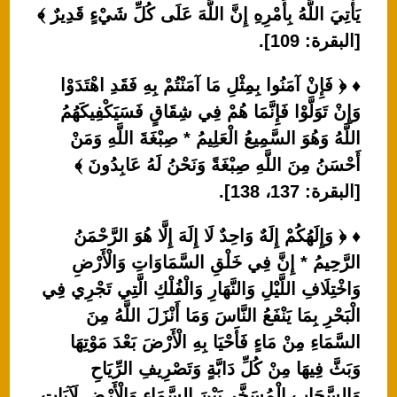
يَأْتِيَ اللَّهُ بِأَمْرِهِ إِنَّ اللَّهَ عَلَى كُلِّ شَيْءٍ قَدِيرٌ ﴾
[البقرة: 109].
♦ ﴿ فَإِنْ آمَنُوا بِمِثْلِ مَا آمَنْتُمْ بِهِ فَقَدِ اهْتَدَوْا
وَإِنْ تَوَلَّوْا فَإِنَّمَا هُمْ فِي شِقَاقٍ فَسَيَكْفِيكَهُمُ
اللَّهُ وَهُوَ السَّمِيعُ الْعَلِيمُ * صِبْغَةَ اللَّهِ وَمَنْ
أَحْسَنُ مِنَ اللَّهِ صِبْغَةً وَنَحْنُ لَهُ عَابِدُونَ ﴾
[البقرة: 137، 138].
♦ ﴿ وَإِلَهُكُمْ إِلَهٌ وَاحِدٌ لَا إِلَهَ إِلَّا هُوَ الرَّحْمَنُ
الرَّحِيمُ * إِنَّ فِي خَلْقِ السَّمَاوَاتِ وَالْأَرْضِ
وَاخْتِلَافِ اللَّيْلِ وَالنَّهَارِ وَالْفُلْكِ الَّتِي تَجْرِي فِي
الْبَحْرِ بِمَا يَنْفَعُ النَّاسَ وَمَا أَنْزَلَ اللَّهُ مِنَ
السَّمَاءِ مِنْ مَاءٍ فَأَحْيَا بِهِ الْأَرْضَ بَعْدَ مَوْتِهَا
وَبَثَّ فِيهَا مِنْ كُلِّ دَابَّةٍ وَتَصْرِيفِ الرِّيَاحِ
وَالسَّحَابِ الْمُسَخَّرِ بَيْنَ السَّمَاءِ وَالْأَرْضِ لَآيَاتٍ