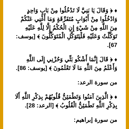
♦ ﴿ وَقَالَ يَا بَنِيَّ لَا تَدْخُلُوا مِنْ بَابٍ وَاحِدٍ
وَادْخُلُوا مِنْ أَبْوَابٍ مُتَفَرِّقَةٍ وَمَا أُغْنِي عَنْكُمْ
مِنَ اللَّهِ مِنْ شَيْءٍ إِنِ الْحُكْمُ إِلَّا لِلَّهِ عَلَيْهِ
تَوَكَّلْتُ وَعَلَيْهِ فَلْيَتَوَكَّلِ الْمُتَوَكِّلُونَ ﴾ [يوسف:
67].
♦ ﴿ قَالَ إِنَّمَا أَشْكُو بَثِّي وَحُزْنِي إِلَى اللَّهِ
وَأَعْلَمُ مِنَ اللَّهِ مَا لَا تَعْلَمُونَ ﴾ [يوسف: 86].
من سورة الرعد:
♦ ﴿ الَّذِينَ آمَنُوا وَتَطْمَئِنُّ قُلُوبُهُمْ بِذِكْرِ اللَّهِ أَلَا
بِذِكْرِ اللَّهِ تَطْمَئِنُّ الْقُلُوبُ ﴾ [الرعد: 28].
من سورة إبراهيم: