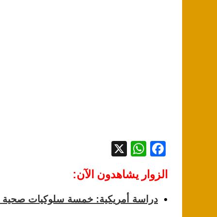
X
W
F
h
a
الزوار يشاهدون الآن:
at
c
s
e
دراسة أمريكية: خمسة سلوكيات صحية ت
A
b