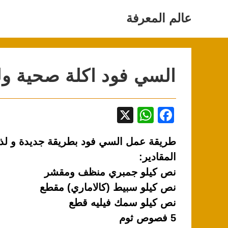
Ski
t
عالم المعرفة
conten
السي فود اكلة صحية ول
X
W
F
h
a
طريقة عمل السي فود بطريقة جديدة و لذي
at
c
المقادير:
s
e
نص كيلو جمبري منظف ومقشر
A
b
نص كيلو سبيط (كالاماري) مقطع
p
o
نص كيلو سمك فيليه قطع
p
o
5 فصوص ثوم