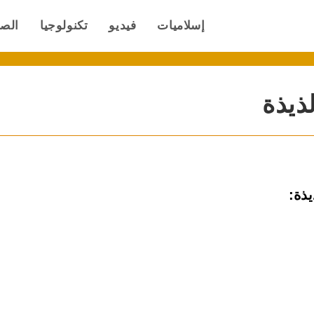
إسلاميات
فيديو
تكنولوجيا
الص
ذيذة
ذة: