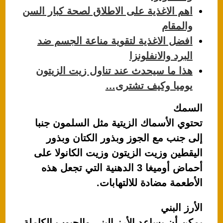
اهم الاغذية على الاطلاق لصحة كبار السن
والمقام
افضل الاغذية لتقوية مناعة الجسم ضد
البرد والانفلونزا
هذا ما سيحدث عند تناول زيت الزيتون
يوميا وكيف تشترى…
السمك
تحتوي الأسماك الزيتية مثل السلمون جنبا
إلى جنب مع الجوز وبذور الكتان وبذور
اليقطين وزيت الزيتون وزيت الكانولا على
أحماض أوميغا 3 الدهنية التي تجعل هذه
الأطعمة مضادة للالتهابات.
الأرز البني
يمكن أن يساعد الأرز البني والحبوب الكاملة