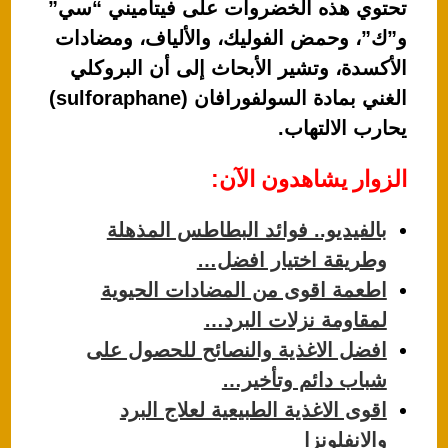
تحتوي هذه الخضروات على فيتاميني “سي”
و”ك”، وحمض الفوليك، والألياف، ومضادات
الأكسدة، وتشير الأبحاث إلى أن البروكلي
الغني بمادة السولفورافان (sulforaphane)
يحارب الالتهاب.
الزوار يشاهدون الآن:
بالفيديو.. فوائد البطاطس المذهلة
وطريقة اختيار افضل…
اطعمة اقوى من المضادات الحيوية
لمقاومة نزلات البرد…
افضل الاغذية والنصائح للحصول على
شباب دائم وتأخير…
اقوى الاغذية الطبيعية لعلاج البرد
والانفلونزا