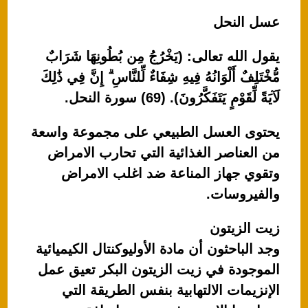
عسل النحل
يقول الله تعالى: (يَخْرُجُ مِن بُطُونِهَا شَرَابٌ
مُّخْتَلِفٌ أَلْوَانُهُ فِيهِ شِفَاءٌ لِّلنَّاسِ ۗ إِنَّ فِي ذَٰلِكَ
لَآيَةً لِّقَوْمٍ يَتَفَكَّرُونَ). (69) سورة النحل.
يحتوى العسل الطبيعي على مجموعة واسعة
من العناصر الغذائية التي تحارب الامراض
وتقوي جهاز المناعة ضد اغلب الامراض
والفيروسات.
زيت الزيتون
وجد الباحثون أن مادة الأوليوكنتال الكيميائية
الموجودة في زيت الزيتون البكر تعيق عمل
الإنزيمات الالتهابية بنفس الطريقة التي