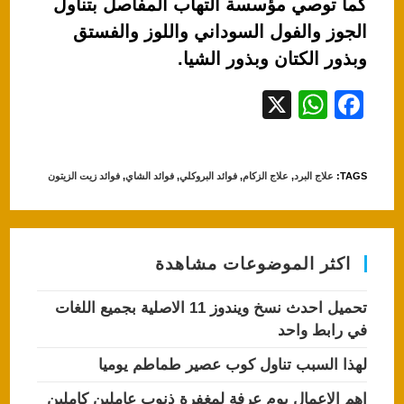
كما توصي مؤسسة التهاب المفاصل بتناول
الجوز والفول السوداني واللوز والفستق
وبذور الكتان وبذور الشيا.
X
W
F
h
a
at
c
TAGS
:
علاج البرد
,
علاج الزكام
,
فوائد البروكلي
,
فوائد الشاي
,
فوائد زيت الزيتون
s
e
A
b
p
o
اكثر الموضوعات مشاهدة
p
o
k
تحميل احدث نسخ ويندوز 11 الاصلية بجميع اللغات
في رابط واحد
لهذا السبب تناول كوب عصير طماطم يوميا
اهم الاعمال يوم عرفة لمغفرة ذنوب عاملين كاملين