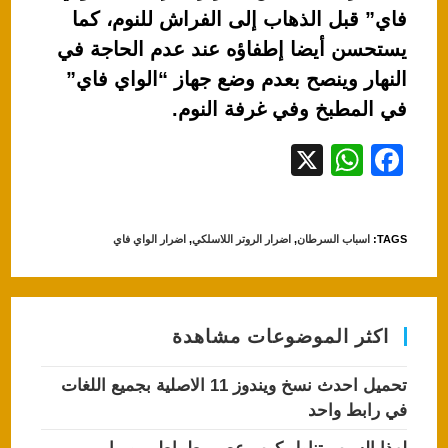
فاي” قبل الذهاب إلى الفراش للنوم، كما
يستحسن أيضا إطفاؤه عند عدم الحاجة في
النهار وينصح بعدم وضع جهاز “الواي فاي”
في المطبخ وفي غرفة النوم.
X
W
F
h
a
at
c
TAGS
:
اسباب السرطان
,
اضرار الروتر اللاسلكي
,
اضرار الواي فاي
s
e
A
b
p
o
اكثر الموضوعات مشاهدة
p
o
k
تحميل احدث نسخ ويندوز 11 الاصلية بجميع اللغات
في رابط واحد