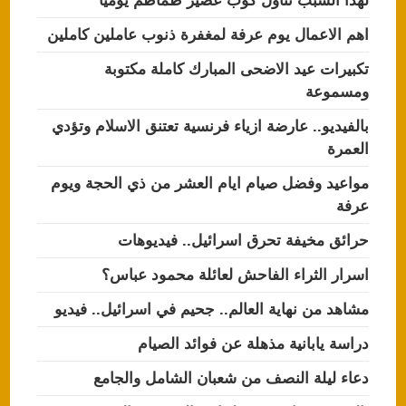
لهذا السبب تناول كوب عصير طماطم يوميا
اهم الاعمال يوم عرفة لمغفرة ذنوب عاملين كاملين
تكبيرات عيد الاضحى المبارك كاملة مكتوبة
ومسموعة
بالفيديو.. عارضة ازياء فرنسية تعتنق الاسلام وتؤدي
العمرة
مواعيد وفضل صيام ايام العشر من ذي الحجة ويوم
عرفة
حرائق مخيفة تحرق اسرائيل.. فيديوهات
اسرار الثراء الفاحش لعائلة محمود عباس؟
مشاهد من نهاية العالم.. جحيم في اسرائيل.. فيديو
دراسة يابانية مذهلة عن فوائد الصيام
دعاء ليلة النصف من شعبان الشامل والجامع