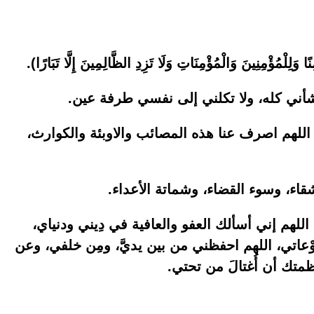
وَلِلْمُؤْمِنِينَ وَالْمُؤْمِنَاتِ وَلَا تَزِدِ الظَّالِمِينَ إِلَّا تَبَارًا).
أني كله، ولا تكلني إلى نفسي طرفة عين.
ا، اللهم اصرف عنا هذه المصائب والاوبئة والكوارث،
لشقاء، وسوء القضاء، وشماتة الأعداء.
 اللهم إني أسألك العفو والعافية في دِيني ودنياي،
رَوْعاتي، اللهم احفظني من بين يديَّ، ومِن خلفي، وعن
تك أن أُغتالَ من تحتي.