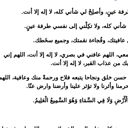
فة عينٍ، وأصلِحْ لي شأني كله، لا إله إلا أنت.
لي شأني كله، ولا تكِلْني إلى نفسي طرفة عينٍ.
ل عافيتك، وفُجاءة نقمتك، وجميع سخَطك.
ي، اللهم عافني في بصري، لا إله إلا أنت، اللهم إني
ك من عذاب القبر، لا إله إلا أنت.
 حسن خلق ونجاحا يتبعه فلاح ورحمةً منك وعافية، اللهم
حرمنا وأثرنا ولا تؤثر علينا وأرضنا وارض عنّا.
ْأَرْضِ وَلَا فِي السَّمَاءِ وَهُوَ السَّمِيعُ الْعَلِيمُ.