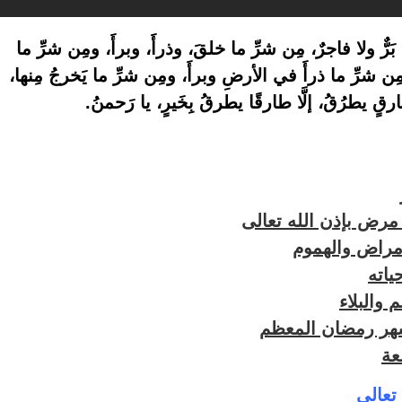
نَّ بَرٌّ ولا فاجرٌ، مِن شرِّ ما خلقَ، وذرأَ، وبرأَ، ومِن شرِّ ما
مِن شرِّ ما ذرأَ في الأرضِ وبرأَ، ومِن شرِّ ما يَخرجُ مِنها،
 طارقٍ يطرُقُ، إلَّا طارقًا يطرقُ بِخَيرٍ، يا رَحمنُ.
مرض بإذن الله تعالى
امراض والهموم
ياته
والبلاء
شهر رمضان المعظم
عة
تعالى