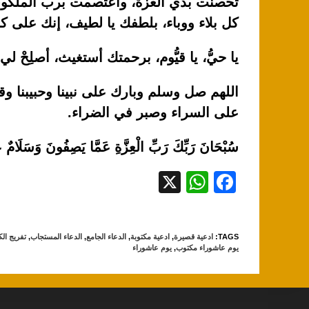
تحصنت بذي العزة، واعتصمت برب الملكوت،
كل بلاء ووباء، بلطفك يا لطيف، إنك على 
يا حيُّ، يا قيُّوم، برحمتك أستغيث، أصلِحْ 
اللهم صل وسلم وبارك على نبينا وحبيبنا وق
على السراء وصبر في الضراء.
سُبْحَانَ رَبِّكَ رَبِّ الْعِزَّةِ عَمَّا يَصِفُونَ وَسَلَامٌ عَ
X
W
F
h
a
at
c
TAGS
:
ادعية قصيرة
,
ادعية مكتوبة
,
الدعاء الجامع
,
الدعاء المستجاب
,
تفريج ال
s
e
يوم عاشوراء مكتوب
,
يوم عاشوراء
A
b
p
o