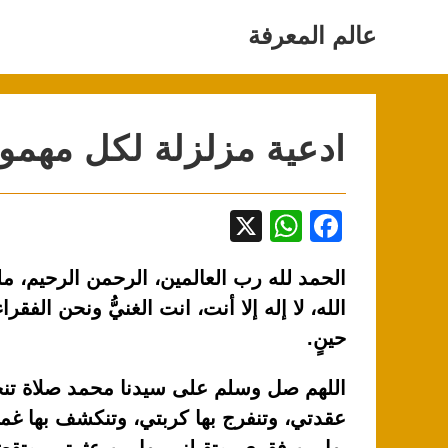
Ski
t
عالم المعرفة
conten
ادعية مزلزلة لكل مهم
X
W
F
h
a
الحمد لله رب العالمين، الرحمن الرحيم، ملك 
at
c
الله، لا إله إلا أنت، انت الغنيُّ ونحن الفقراء،
s
e
حينٍ.
A
b
p
o
اللهم صل وسلم على سيدنا محمد صلاة تنح
p
o
عقدتي، وتنفرج بها كربتي، وتنكشف بها غمت