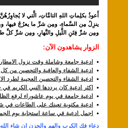
أَعوذُ بكلِماتِ اللهِ التامَّاتِ، الَّتي لا يُجاوِزُهُ
ينزِلُ مِن السَّماءِ، ومِن شرِّ ما يعرُجُ فيها، و
ومِن شرِّ فِتَنِ اللَّيلِ والنَّهارِ، ومِن شرِّ كلِّ
الزوار يشاهدون الآن:
ادعية جامعة وشاملة وقت نزول الامطار
ادعية الشفاء والعافية والتحصين من كل 
ادعية الشفاء والتحصين العجيبة لطرد ال
اكثر ادعية كان يرددها النبي الكريم في ح
ادعية جامعة في يوم عاشوراء لرفع الظلم 
ادعية مكتوبة تعينك على الطاعات في 
اجمل ادعية في ساعة استجابة يوم الجم
دعاء فك الكرب والهم والحزن ان شاء الله 