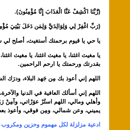
(رَّبَّنَا اكْشِفْ عَنَّا الْعَذَابَ إِنَّا مُؤْمِنُونَ).
(رَبِّ اغْفِرْ لِي وَلِوَالِدَيَّ وَلِمَن دَخَلَ بَيْتِيَ مُؤْمِنًا 
يا حي يا قيوم برحمتك أستغيث، أصلح لي ش
يا مغيث اغثنا، يا مغيث اغثنا، يا مغيث اغثن
بقدرتك ورحمتك يا ارحم الراحمين.
اللهم إني أعوذ بك مِن جَهد البلاء، ودرَك ا
اللهم إني أسألك العافية في الدنيا والآخرة،
وأهلي ومالي، اللهم استُرْ عوَرْاتي، وآمِنْ 
يميني، وعن شمالي، ومِن فوقي، وأعوذ بعظم
ادعية مزلزلة لكل مهموم وحزين ومكروب