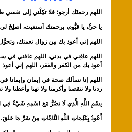
اللهم رحمتَك أرجو؛ فلا تكِلْني إلى نفسي طر
يا حيُّ، يا قيُّوم، برحمتك أستغيث، أصلِحْ 
اللهم إني أعوذ بك مِن زوال نعمتك، وتحوُّ
اللهم عافِني في بدني، اللهم عافني في سمع
أعوذ بك من الكفر والفقر، اللهم إني أعوذ ب
اللهم إنا نسألك صحة في إيمان وإيمانا في
زدنا ولا تنقصنا وأكرمنا ولا تهنا وأعطنا ولا ت
بِسْمِ اللَّهِ الَّذِي لَا يَضُرُّ مَعَ اسْمِهِ شَيْءٌ فِي ال
أَعُوذُ بِكَلِمَاتِ اللَّهِ التَّامَّاتِ مِنْ شَرِّ مَا خَلَقَ.