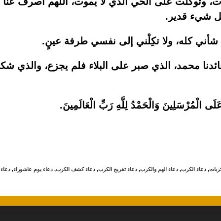
 وتوكلت على الحي الذي لا يموت، اللهم اصرف عنا
كل شيء قدير.
لي شأني كله، ولا تكِلْني إلى نفسي طرفة عينٍ.
ائدنا محمد، الذي صبر على البلاء فلم يجزع، والذي شك
لَى الْمُرْسَلِينَ وَالْحَمْدُ لِلَّهِ رَبِّ الْعَالَمِينَ.
كربات
,
دعاء الكرب
,
دعاء الهم والكرب
,
دعاء تفريج الكرب
,
دعاء كشف الكرب
,
دعاء يوم عاشوراء
,
دعاء