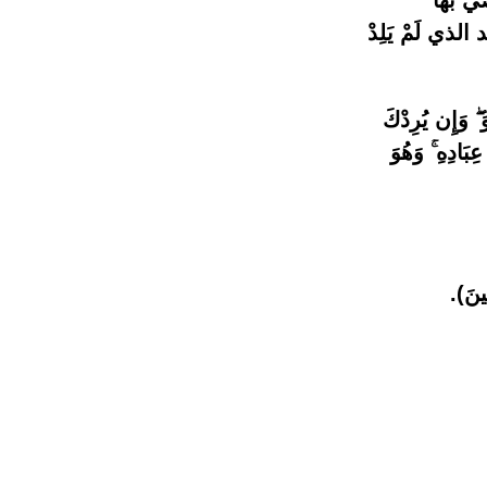
ي بها
ذي لَمْ يَلِدْ
 ۖ وَإِن يُرِدْكَ
بَادِهِ ۚ وَهُوَ
ِينَ).