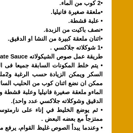
k
•2 كوب من الماء.
•ملعقة صغيرة فانيليا.
• علبة قشطة.
•نصف باكيت من الزبدة.
•اثنان ملعقة كبيرة من النشا او الدقيق.
•1 شوكلاته جلاكسي .
طريقة عمل صوص الشيكولاته How to Make Chocolate Sauce:
الس
ممكن ان نضع اثنان كوب من الحليب السائل
الماءو ملعقة صغيرة فانيليا وعلبة قشطة و
الدقيق وشوكلاته جلاكسي عدد واحد).
• ثم يوضع الخليط في إناء على نارمتوسط
ممتزجاً مع بعضه البعض .
• وعندما يبدأ الصوص غليظ القوام، يرفع من