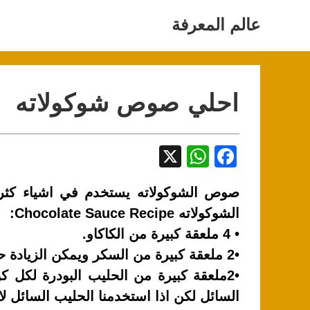
Ski
t
عالم المعرفة
conten
احلي صوص شوكولاته
X
W
F
h
a
صوص الشوكولاته يستخدم في اشياء كثرة
at
c
الشوكولاته Chocolate Sauce Recipe:
s
e
• 4 ملعقة كبيرة من الكاكاو.
A
b
•2 ملعقة كبيرة من السكر ويمكن الزيادة حسب الرغبة.
p
o
•2ملعقة كبيرة من الحليب البودرة لكل
p
o
السائل لكن اذا استخدمنا الحليب السائل لا