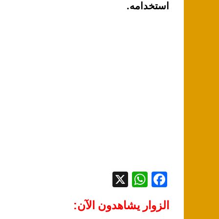
استخدامه.
X
W
F
h
a
الزوار يشاهدون الآن:
at
c