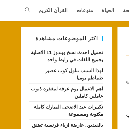
حة
الحياة
منوعات
القرآن الكريم
Toggle
website
اكثر الموضوعات مشاهدة
تحميل احدث نسخ ويندوز 11 الاصلية
search
بجميع اللغات في رابط واحد
لهذا السبب تناول كوب عصير
طماطم يوميا
ص
اهم الاعمال يوم عرفة لمغفرة ذنوب
عاملين كاملين
تكبيرات عيد الاضحى المبارك كاملة
ب
مكتوبة ومسموعة
بالفيديو.. عارضة ازياء فرنسية تعتنق