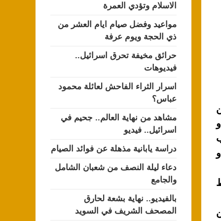
الاسلام وتؤدي العمرة
مواعيد وفضل صيام ايام العشر من
ذي الحجة ويوم عرفة
حرائق مخيفة تحرق اسرائيل..
فيديوهات
اسرار الثراء الفاحش لعائلة محمود
عباس؟
يرة من
مشاهد من نهاية العالم.. جحيم في
و
اسرائيل.. فيديو
ب
دراسة يابانية مذهلة عن فوائد الصيام
و
دعاء ليلة النصف من شعبان الشامل
والجامع
ط
بالفيديو.. نهاية بشعة لحارق
المصحف الشريف في السويد
ن