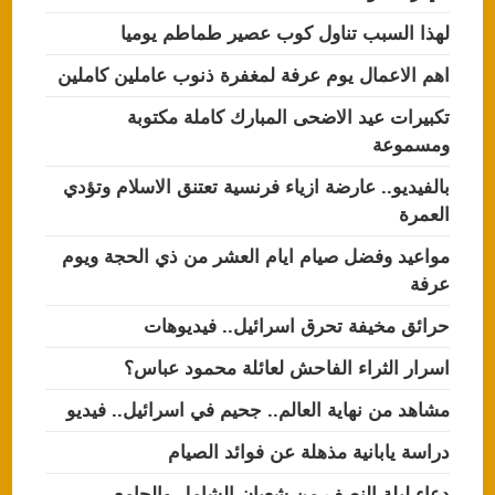
لهذا السبب تناول كوب عصير طماطم يوميا
اهم الاعمال يوم عرفة لمغفرة ذنوب عاملين كاملين
تكبيرات عيد الاضحى المبارك كاملة مكتوبة
ومسموعة
بالفيديو.. عارضة ازياء فرنسية تعتنق الاسلام وتؤدي
العمرة
مواعيد وفضل صيام ايام العشر من ذي الحجة ويوم
عرفة
حرائق مخيفة تحرق اسرائيل.. فيديوهات
اسرار الثراء الفاحش لعائلة محمود عباس؟
مشاهد من نهاية العالم.. جحيم في اسرائيل.. فيديو
دراسة يابانية مذهلة عن فوائد الصيام
دعاء ليلة النصف من شعبان الشامل والجامع