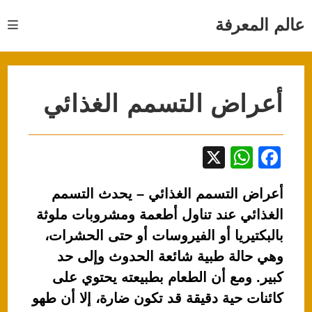
Ski
t
عالم المعرفة
conten
أعراض التسمم الغذائي
X
W
F
h
a
أعراض التسمم الغذائي – يحدث التسمم
at
c
الغذائي عند تناول أطعمة ومشروبات ملوثة
s
e
بالبكتيريا أو الفيروسات أو حتى الحشرات،
A
b
وهي حالة طبية شائعة الحدوث وإلى حد
p
o
كبير. ومع أن الطعام بطبيعته يحتوي على
p
o
كائنات حية دقيقة قد تكون ضارة، إلا أن طهو