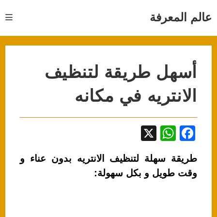
Ski
t
عالم المعرفة
conten
أسهل طريقة لتنظيف
الانتريه في مكانه
X
W
F
h
a
طريقة سهلة لتنظيف الانتريه بدون عناء و
at
c
وقت طويل و بكل سهولة:
s
e
A
b
p
o