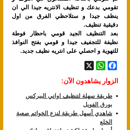
تقومي بدعك و تنظيف الانتريه جيدا الي ان
ينظف جيدا و ستلاحظي الفرق من اول
دقيقية تنظيف.
بعد التنظيف الجيد قومي باحظار فوطة
نظيفة للتجفيف جيدا و قومي بفتح النوافذ
للتهوية و احصلي على انتريه نظيف جديد.
X
W
F
h
a
الزوار يشاهدون الآن:
at
c
s
e
طريقة سهلة لتنظيف اواني البيركس
A
b
بورق الفويل
p
o
شاهدي أسهل طريقة لنزع الخواتم صعبة
p
o
الخلع