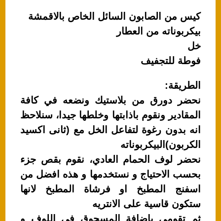
كيس من الصابون السائل الخاص بالاقمشة
بيكربوناته من العطار
خل
فوطة للتجفيف
الطريقة:
نحضر دورق من بلاستيك ونضعه في كافة
المقادير ونقوم باذابتها وخلطها جيدا، سنلاحظ
انه بدون رغوة لتفاعل الخل مع (ثانى اكسيد
الكربون)البيكربوناته
نحضر لوف الحمام العادي، نقوم بقص جزء
بحسب الاحتياج و نستخدمها و هذه افضل من
اسفنج المطبخ او فرشاة المطبخ لانها
ستكون قاسية على الانتريه
ثم تقومي باضافة المسحوق في اللوف و