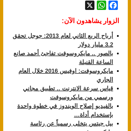
X
W
F
h
a
الزوار يشاهدون الآن:
at
c
s
e
أرباح الربع الثاني لعام 2013: جوجل تحقق
A
b
3.2 مليار دولار
p
o
بالصور .. مايكروسوفت تفاجئ أحمد صانع
p
o
الساعة القنبلة
k
مايكروسوفت: اوفيس 2016 خلال العام
الجاري
قياس سرعة الانترنت .. تطبيق مجاني
ورسمي من مايكروسوفت
بالفيديو إصلاح الويندوز في خطوة واحدة
بإستخدام أداة…
بيل جيتس يتخلى رسمياً عن رئاسة