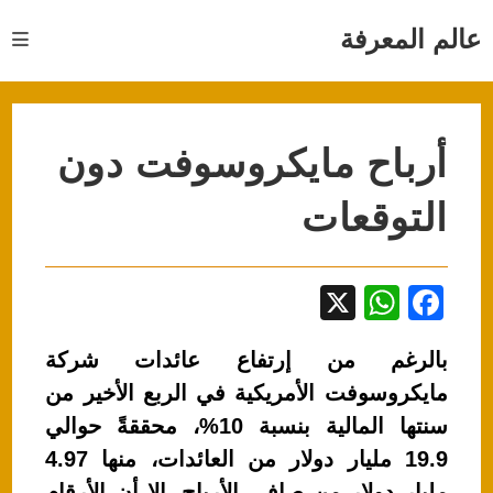
Ski
t
عالم المعرفة
conten
أرباح مايكروسوفت دون
التوقعات
X
W
F
h
a
بالرغم من إرتفاع عائدات شركة
at
c
مايكروسوفت الأمريكية في الربع الأخير من
s
e
سنتها المالية بنسبة 10%، محققةً حوالي
A
b
19.9 مليار دولار من العائدات، منها 4.97
p
o
مليار دولار من صافي الأرباح. إلا أن الأرقام